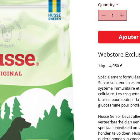
Quantity
*
Ajouter
Webstore Exclus
1 kg = 4,950 €
Spécialement formulées 
Senior sont enrichies en
système immunitaire et r
cellulaire. Les croquett
taurine pour soutenir la
glucosamine pour protég
Husse Senior bevat all
verteerbaarheid en een
speciaal ontwikkeld om
honden te voldoen. Huss
oudere honden in goede