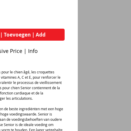
 | Toevoegen | Add
ive Price | Info
pour le chien âgé, les croquettes
 vitamines A, C et E, pour renforcer le
alentir le processus de vieillissement
es pour chien Senior contiennent de la
 fonction cardiaque et de la
er les articulations.
een de beste ingrediënten met een hoge
 hoge voedingswaarde. Senior is
 aan de voedingsbehoeften van oudere
e Senior is de ideale voeding om
 vorm te houden. Een lager vetgehalte