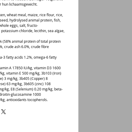
er hun lichaamsgewicht.
en, wheat meal, maize, rice flour, rice,
nseed, hydrolysed animal protein, fish,
whole eggs, salt, fructo-
 potassium chloride, lecithin, sea algae,
0% (58% animal protein of total protein
0%, crude ash 6.0%, crude fibre
3 fatty acids 1.2%, omega-6 fatty
vitamin A 17850 IU/kg, vitamin D3 1600
/kg, vitamin E 500 mg/kg, 3b103 (Iron)
e) 3 mg/kg, 3b405 (Copper) 8
e) 63 mg/kg, 3b605 (zinc) 108
mg/kg, E8 (Selenium) 0.20 mg/kg, beta-
droitin-glucosamine 1000
kg, antioxidants tocopherols.