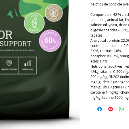
helpt bij de controle ov
Composition : 42 % chick
beet pulp, animal fat, li
salmon oil, yeast, dried 
oligosaccharides (0.3%),
tagetes.
Analytical : protein 22.
content), fat content 9.
3.0%, calcium 1.0%,
phosphorus 0.7%, omega-
acids 1.4%.
Nutritional additives : 
IU/kg, vitamin C 200 mg
200 mg/kg, 3b202 (Iodin
mg/kg, 3b502 (Manganes
mg/kg, 3b607 (zinc) 12 
carotene 1 mg/kg, chon
mg/kg, taurine 1000 mg/