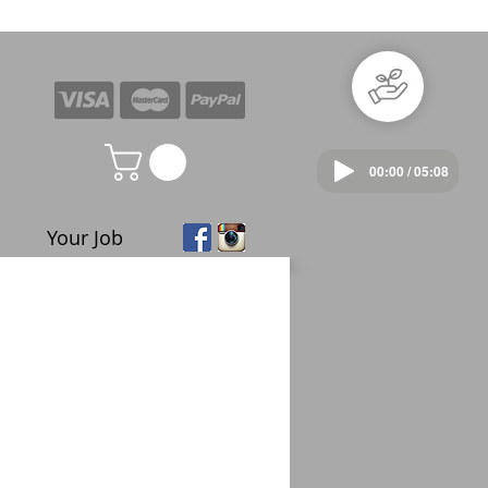
00:00 / 05:08
Your Job
e