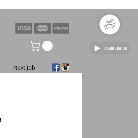
00:00 / 05:08
Next Job
g