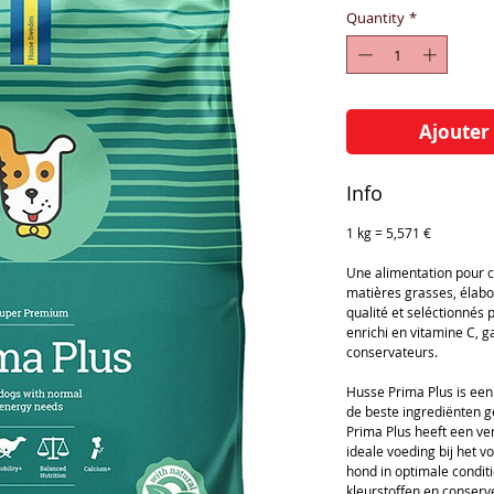
Quantity
*
Ajouter
Info
1 kg = 5,571 €
Une alimentation pour c
matières grasses, élabo
qualité et seléctionnés p
enrichi en vitamine C, g
conservateurs.
Husse Prima Plus is een
de beste ingrediënten g
Prima Plus heeft een ve
ideale voeding bij het 
hond in optimale conditie
kleurstoffen en conser