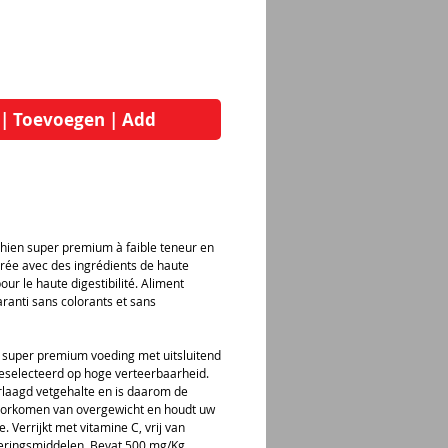
 | Toevoegen | Add
hien super premium à faible teneur en
rée avec des ingrédients de haute
our le haute digestibilité. Aliment
aranti sans colorants et sans
 super premium voeding met uitsluitend
eselecteerd op hoge verteerbaarheid.
rlaagd vetgehalte en is daarom de
voorkomen van overgewicht en houdt uw
. Verrijkt met vitamine C, vrij van
veringsmiddelen. Bevat 500 mg/Kg