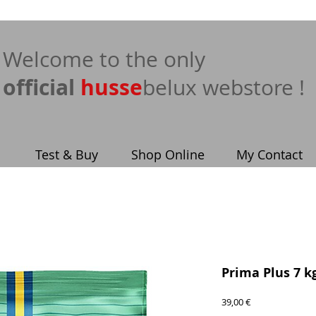
​Welcome to the only
official
husse
belux webstore !
Test & Buy
Shop Online
My Contact
Prima Plus 7 k
Price
39,00 €