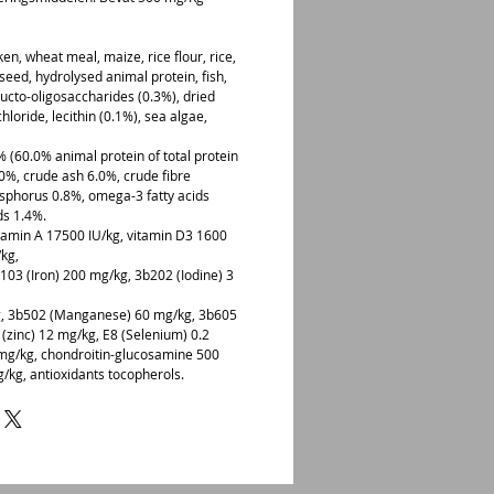
en, wheat meal, maize, rice flour, rice,
nseed, hydrolysed animal protein, fish,
fructo-oligosaccharides (0.3%), dried
loride, lecithin (0.1%), sea algae,
0% (60.0% animal protein of total protein
.0%, crude ash 6.0%, crude fibre
sphorus 0.8%, omega-3 fatty acids
ds 1.4%.
vitamin A 17500 IU/kg, vitamin D3 1600
/kg,
103 (Iron) 200 mg/kg, 3b202 (Iodine) 3
g, 3b502 (Manganese) 60 mg/kg, 3b605
 (zinc) 12 mg/kg, E8 (Selenium) 0.2
mg/kg, chondroitin-glucosamine 500
/kg, antioxidants tocopherols.