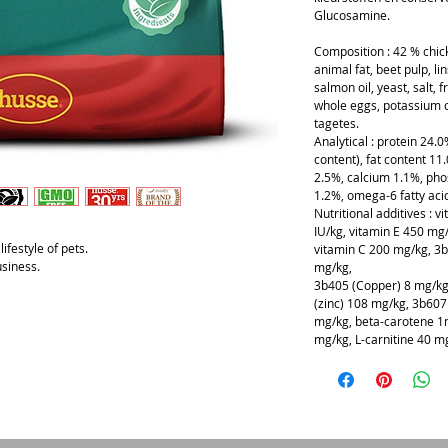
Glucosamine.
Composition : 42 % chick
animal fat, beet pulp, li
salmon oil, yeast, salt, 
whole eggs, potassium ch
tagetes.
Analytical : protein 24.
content), fat content 11
2.5%, calcium 1.1%, pho
1.2%, omega-6 fatty aci
Nutritional additives : 
IU/kg, vitamin E 450 mg
ifestyle of pets.
vitamin C 200 mg/kg, 3b
usiness.
mg/kg,
3b405 (Copper) 8 mg/k
(zinc) 108 mg/kg, 3b607
mg/kg, beta-carotene 1
mg/kg, L-carnitine 40 mg