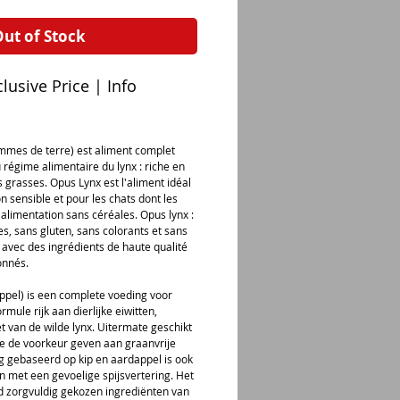
ut of Stock
lusive Price | Info
mmes de terre) est aliment complet
 régime alimentaire du lynx : riche en
 grasses. Opus Lynx est l'aliment idéal
on sensible et pour les chats dont les
 alimentation sans céréales. Opus lynx :
s, sans gluten, sans colorants et sans
avec des ingrédients de haute qualité
onnés.
ppel) is een complete voeding voor
rmule rijk aan dierlijke eiwitten,
t van de wilde lynx. Uitermate geschikt
e de voorkeur geven aan graanvrije
g gebaseerd op kip en aardappel is ook
n met een gevoelige spijsvertering. Het
nd zorgvuldig gekozen ingrediënten van