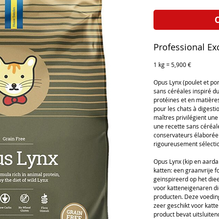
O
Professional Exc
1 kg = 5,900 €
Opus Lynx (poulet et po
sans céréales inspiré du
protéines et en matières
pour les chats à digesti
maîtres privilégient une
une recette sans céréale
conservateurs élaborée 
rigoureusement sélecti
Opus Lynx (kip en aarda
katten: een graanvrije fo
geïnspireerd op het diee
voor katteneigenaren di
producten. Deze voedin
zeer geschikt voor katte
product bevat uitsluite