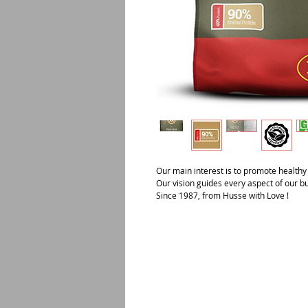
Our main interest is to promote healthy l
Our vision guides every aspect of our b
Since 1987, from Husse with Love !