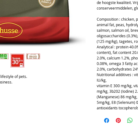
de hoogste kwaliteit. Vr
conserveermiddelen, gl
Composition : chicken, p
animal fat, peas, hydrol
salmon, salmon oil, brew
oligosaccharides (0.3%),
(125 mg/kg), tagetes, r
Analytical : protein 40.
content), fat content 20
2.0%, calcium 1.2%, ph
0.08%, omega 3 fatty ac
2.0%, carbohydrates 24
Nutritional additives : 
ifestyle of pets.
IU/kg,
usiness.
vitamin E 300 mg/kg, vi
mg/kg, 3b202 (Iodine) 2
(Manganese) 86 mg/kg, 
5mg/kg, E8 (Selenium) 0
antioxidants tocopherol