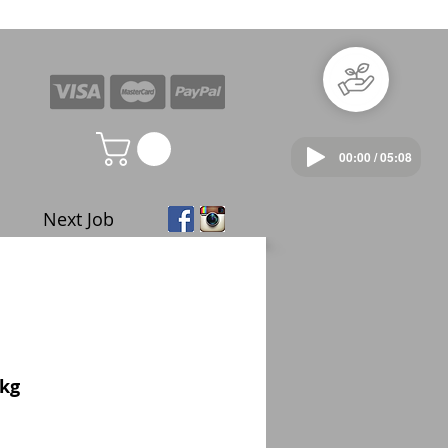
00:00 / 05:08
Next Job
 kg
ale
rice