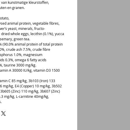
ij van kunstmatige kleurstoffen,
uten en granen.
otato,
ysed animal protein, vegetable fibres,
er’s yeast, minerals, fructo-
 dried whole eggs, lecithin (0.1%), yucca
osemary, green tea.
0% (90.0% animal protein of total protein
.0%, crude ash 7.5%, crude fibre
osphorus 1.0%, magnesium
ids 0.3%, omega 6 fatty acids
%, taurine 3000 mg/kg.
vitamin A 30000 IU/kg, vitamin D3 1500
tamin C 85 mg/kg, 3b103 (Iron) 133
.6 mg/kg, E4 (Copper) 10 mg/kg, 3b502
3b605 (Zinc) 110 mg/kg, 3b607 (Zinc)
.3 mg/kg, L-carnitine 40mg/kg,
s.