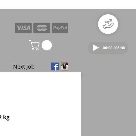
00:00 / 05:08
Next Job
2 kg