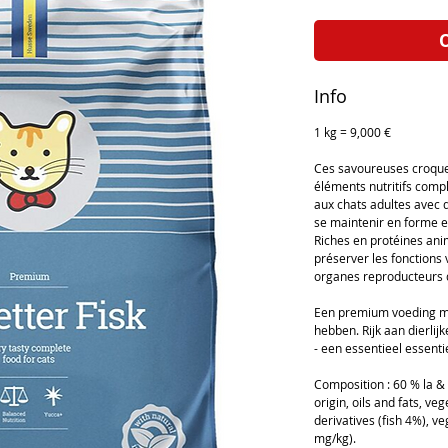
O
Info
1 kg = 9,000 €
Ces savoureuses croquet
éléments nutritifs compl
aux chats adultes avec
se maintenir en forme et
Riches en protéines anim
préserver les fonctions 
organes reproducteurs 
Een premium voeding met
hebben. Rijk aan dierlijk
- een essentieel essenti
Composition : 60 % la & 
origin, oils and fats, ve
derivatives (fish 4%), v
mg/kg).