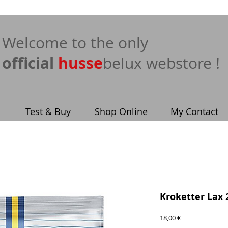
​Welcome to the only
official
husse
belux webstore !
Test & Buy
Shop Online
My Contact
Kroketter Lax 
Price
18,00 €