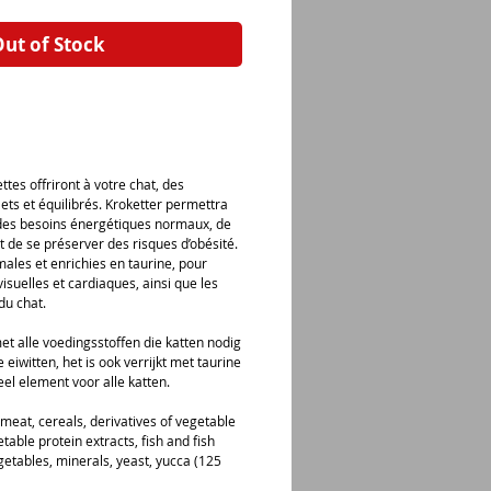
ut of Stock
tes offriront à votre chat, des
ets et équilibrés. Kroketter permettra
 des besoins énergétiques normaux, de
 de se préserver des risques d’obésité.
ales et enrichies en taurine, pour
visuelles et cardiaques, ainsi que les
du chat.
 alle voedingsstoffen die katten nodig
e eiwitten, het is ook verrijkt met taurine
eel element voor alle katten.
meat, cereals, derivatives of vegetable
getable protein extracts, fish and fish
egetables, minerals, yeast, yucca (125