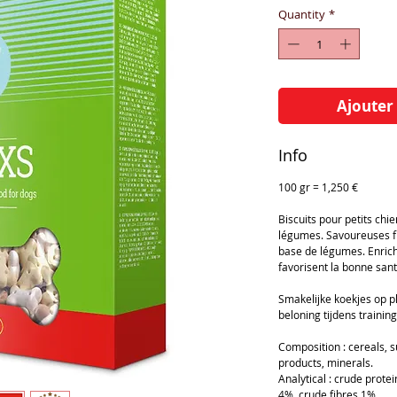
Quantity
*
Ajouter
Info
100 gr = 1,250 €
Biscuits pour petits chi
légumes. Savoureuses fr
base de légumes. Enrichi
favorisent la bonne sant
Smakelijke koekjes op 
beloning tijdens training
Composition : cereals, s
products, minerals.
Analytical : crude prote
4%, crude fibres 1%.