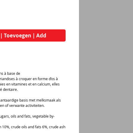
 | Toevoegen | Add
ens à base de
iandises à croquer en forme d’os à
es en vitamines et en calcium, elles
é dentaire.
plantaardige basis met melksmaak als
en of verwante activiteiten.
ugars, oils and fats, vegetable by-
in 10%, crude oils and fats 6%, crude ash