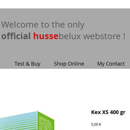
​Welcome to the only
official
husse
belux webstore !
Test & Buy
Shop Online
My Contact
Kex XS 400 gr
Price
5,00 €