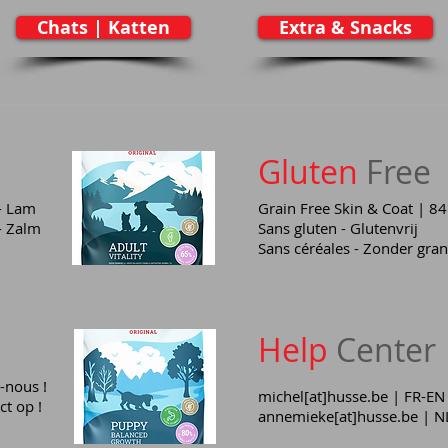
Chats | Katten
Extra & Snacks
Gluten
Free
- Lam
Grain Free Skin & Coat | 84
- Zalm
Sans gluten - Glutenvrij
Sans céréales - Zonder gra
Help
Center​
-nous !
michel[at]husse.be | FR-EN
t op !
annemieke[at]husse.be | 