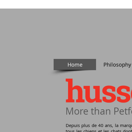
Home
Philosophy
More than Petf
​Depuis plus de 40 ans, la marq
tous les chiens et les chats don