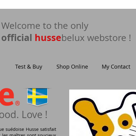
​Welcome to the only
official
husse
belux webstore !
Test & Buy
Shop Online
My Contact
ood. Love !
ue suédoise Husse satisfait
t les maîtres sont soucieux