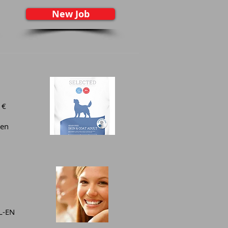
New Job
 €
nen
NL-EN